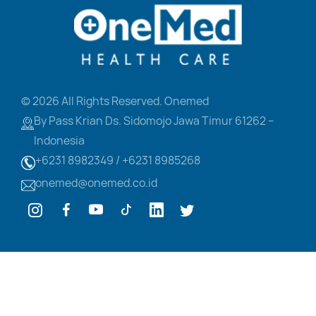
© 2026 All Rights Reserved. Onemed
By Pass Krian Ds. Sidomojo
Jawa Timur 61262 –
Indonesia
+6231 8982349 /
+6231 8985268
onemed@onemed.co.id