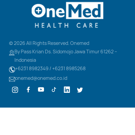
© 2026 All Rights Reserved. Onemed
By Pass Krian Ds. Sidomojo
Jawa Timur 61262 –
Indonesia
+6231 8982349 /
+6231 8985268
onemed@onemed.co.id