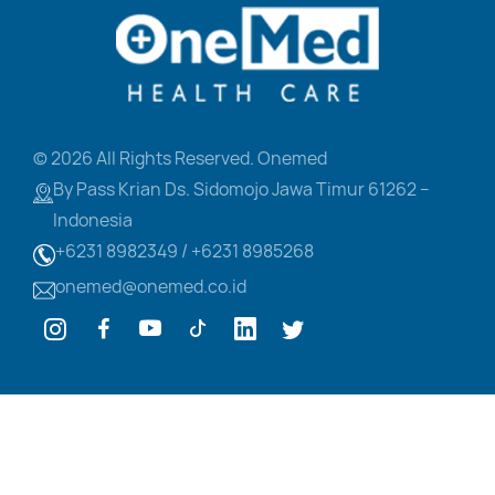
© 2026 All Rights Reserved. Onemed
By Pass Krian Ds. Sidomojo
Jawa Timur 61262 –
Indonesia
+6231 8982349 /
+6231 8985268
onemed@onemed.co.id