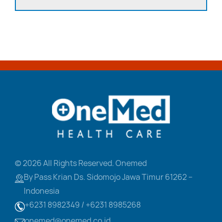
© 2026 All Rights Reserved. Onemed
By Pass Krian Ds. Sidomojo
Jawa Timur 61262 –
Indonesia
+6231 8982349 /
+6231 8985268
onemed@onemed.co.id